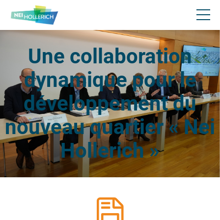
Une collaboration
dynamique pour le
développement du
nouveau quartier « Nei
Hollerich »