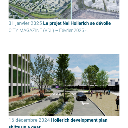
31 janvier 2025
Le projet Nei Hollerich se dévoile
CITY MAGAZINE (VDL) – Février 2025 -…
16 décembre 2024
Hollerich development plan
shifts up a gear